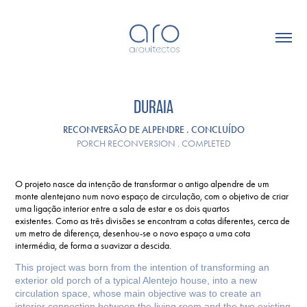
DURAIA
RECONVERSÃO DE ALPENDRE . CONCLUÍDO
PORCH RECONVERSION . COMPLETED
O projeto nasce da intenção de transformar o antigo alpendre de um
monte alentejano num novo espaço de circulação, com o objetivo de criar
uma ligação interior entre a sala de estar e os dois quartos
existentes. Como as três divisões se encontram a cotas diferentes, cerca de
um metro de diferença, desenhou-se o novo espaço a uma cota
intermédia, de forma a suavizar a descida.
This project was born from the intention of transforming an
exterior old porch of a typical Alentejo house, into a new
circulation space, whose main objective was to create an
interior connection between the living room and the two existing